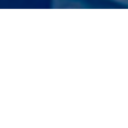
01
INSTITUCIONAL
Complexo clínico-hospitalar
especializado para atender crianças e
jovens
Diagnosticamos e tratamos com excelência e
inovação, buscando a cura de todos os
pacientes.
4188
Novos pacientes (2022-2025)